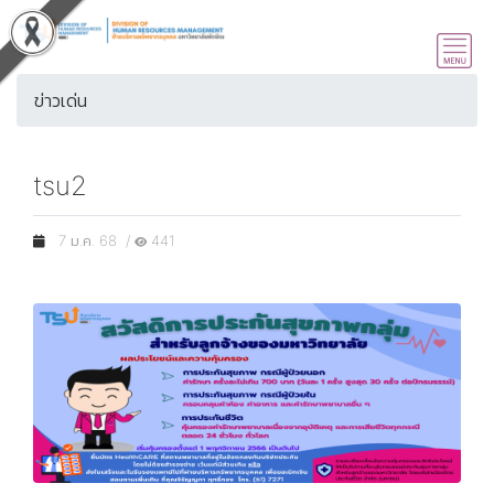
ข่าวเด่น
tsu2
7 ม.ค. 68 /
441