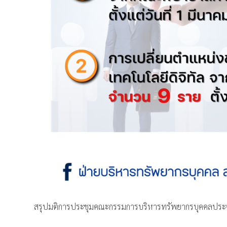
สรุปมติการประชุมคณะกรรมการบริหารทรัพยากรบุคคลประจำมหา