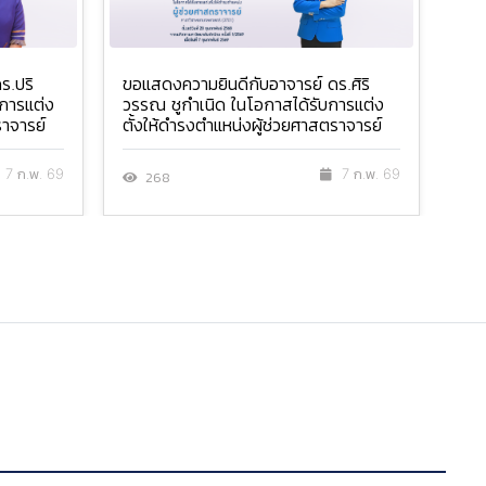
ร.ปริ
ขอแสดงความยินดีกับอาจารย์ ดร.ศิริ
ขอแ
การแต่ง
วรรณ ชูกำเนิด ในโอกาสได้รับการแต่ง
สุว
ราจารย์
ตั้งให้ดำรงตำแหน่งผู้ช่วยศาสตราจารย์
ดำร
7 ก.พ. 69
7 ก.พ. 69
268