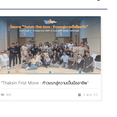
“Thaksin First Move : ก้าวแรกสู่ความเป็นมืออาชีพ”
โครง
อนาค
169
8 พ.ค. 69
2